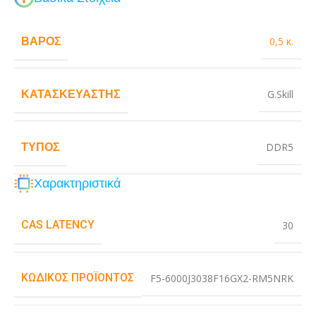
ΒΆΡΟΣ
0,5 κ.
ΚΑΤΑΣΚΕΥΑΣΤΉΣ
G.Skill
ΤΎΠΟΣ
DDR5
Χαρακτηριστικά
CAS LATENCY
30
ΚΩΔΙΚΌΣ ΠΡΟΪΌΝΤΟΣ
F5-6000J3038F16GX2-RM5NRK