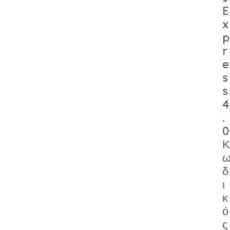
E
x
p
r
e
s
s
4
.
0
Κ
δ
ι
κ
ό
ς