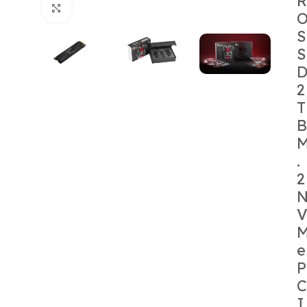
R
Κάντε κλικ για μεγέθυνση
S
S
2
T
B
.
2
e
P
C
I