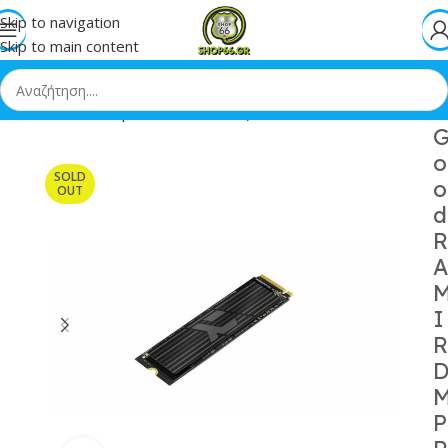
Skip to navigation
Skip to main content
.2 NVMe PCI Express 4.0 Κωδικός IRP-SSDPR-P44A-2K0-80
o
SOLD
o
OUT
d
R
A
I
R
P