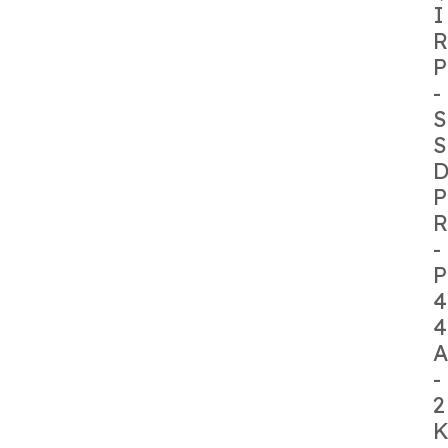
I
R
P
-
S
S
P
R
-
P
4
4
A
-
2