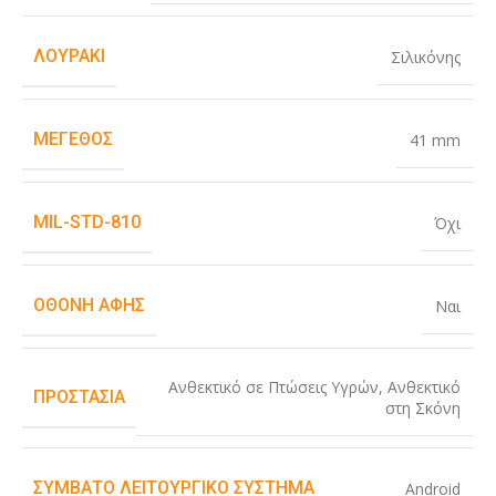
ΛΟΥΡΆΚΙ
Σιλικόνης
ΜΈΓΕΘΟΣ
41 mm
MIL-STD-810
Όχι
ΟΘΌΝΗ ΑΦΉΣ
Ναι
Ανθεκτικό σε Πτώσεις Υγρών
,
Ανθεκτικό
ΠΡΟΣΤΑΣΊΑ
στη Σκόνη
ΣΥΜΒΑΤΌ ΛΕΙΤΟΥΡΓΙΚΌ ΣΎΣΤΗΜΑ
Android