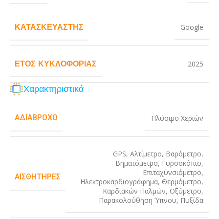
ΚΑΤΑΣΚΕΥΑΣΤΉΣ
Google
ΈΤΟΣ ΚΥΚΛΟΦΟΡΊΑΣ
2025
Χαρακτηριστικά
ΑΔΙΆΒΡΟΧΟ
Πλύσιμο Χεριών
GPS
,
Αλτίμετρο
,
Βαρόμετρο
,
Βηματόμετρο
,
Γυροσκόπιο
,
Επιταχυνσιόμετρο
,
ΑΙΣΘΗΤΉΡΕΣ
Ηλεκτροκαρδιογράφημα
,
Θερμόμετρο
,
Καρδιακών Παλμών
,
Οξύμετρο
,
Παρακολούθηση Ύπνου
,
Πυξίδα