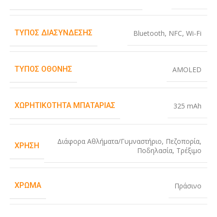
ΤΎΠΟΣ ΔΙΑΣΎΝΔΕΣΗΣ
Bluetooth
,
NFC
,
Wi-Fi
ΤΎΠΟΣ ΟΘΌΝΗΣ
AMOLED
ΧΩΡΗΤΙΚΌΤΗΤΑ ΜΠΑΤΑΡΊΑΣ
325 mAh
Διάφορα Αθλήματα/Γυμναστήριο
,
Πεζοπορία
,
ΧΡΉΣΗ
Ποδηλασία
,
Τρέξιμο
ΧΡΏΜΑ
Πράσινο