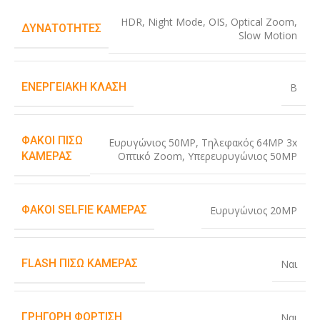
HDR
,
Night Mode
,
OIS
,
Optical Zoom
,
ΔΥΝΑΤΌΤΗΤΕΣ
Slow Motion
ΕΝΕΡΓΕΙΑΚΉ ΚΛΆΣΗ
B
ΦΑΚΟΊ ΠΊΣΩ
Ευρυγώνιος 50MP
,
Τηλεφακός 64MP 3x
Οπτικό Zoom
,
Υπερευρυγώνιος 50MP
ΚΆΜΕΡΑΣ
ΦΑΚΟΊ SELFIE ΚΆΜΕΡΑΣ
Ευρυγώνιος 20MP
FLASH ΠΊΣΩ ΚΆΜΕΡΑΣ
Ναι
ΓΡΉΓΟΡΗ ΦΌΡΤΙΣΗ
Ναι