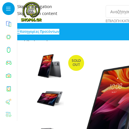
Skip to navigation
Skip to main content
ΕΠΙΛΟΓΉ ΚΑΤ
Κατηγορίες Προϊόντων
Αρχική
»
Shop
»
Lenovo Tab K11 Plus 11.45 8GB/256
SOLD
OUT