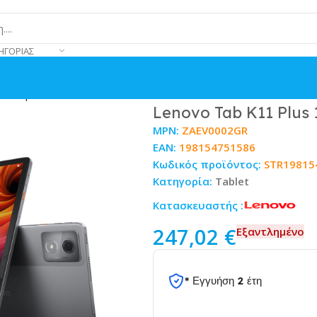
ΗΓΟΡΊΑΣ
GB Γκρι
Lenovo Tab K11 Plus 
MPN:
ZAEV0002GR
EAN:
198154751586
Κωδικός προϊόντος:
STR19815
Κατηγορία:
Tablet
Κατασκευαστής :
247,02
€
Εξαντλημένο
* Εγγυήση 2 έτη