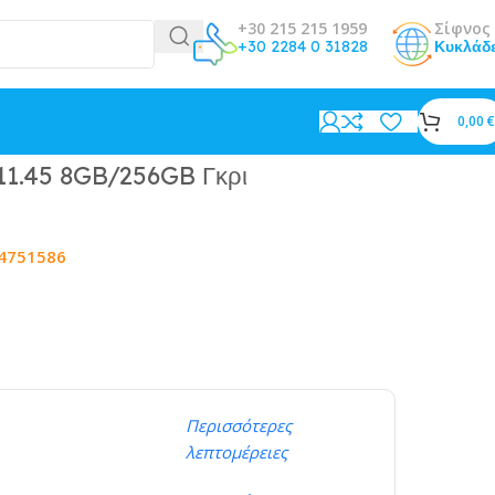
+30 215 215 1959
Σίφνος 
+30 2284 0 31828
Κυκλάδ
0,00
€
11.45 8GB/256GB Γκρι
4751586
Περισσότερες
λεπτομέρειες