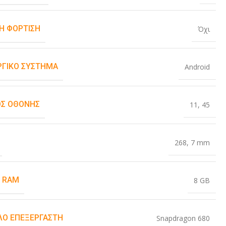
Η ΦΌΡΤΙΣΗ
Όχι
ΡΓΙΚΌ ΣΎΣΤΗΜΑ
Android
Σ ΟΘΌΝΗΣ
11
,
45
268
,
7 mm
 RAM
8 GB
Ο ΕΠΕΞΕΡΓΑΣΤΉ
Snapdragon 680