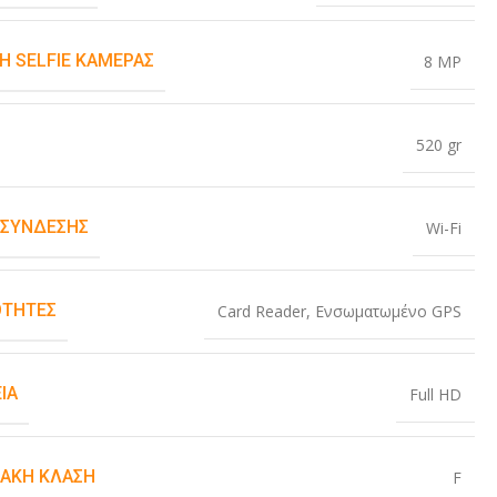
Η SELFIE ΚΆΜΕΡΑΣ
8 MP
520 gr
 ΣΎΝΔΕΣΗΣ
Wi-Fi
ΤΗΤΕΣ
Card Reader
,
Ενσωματωμένο GPS
ΙΑ
Full HD
ΙΑΚΉ ΚΛΆΣΗ
F