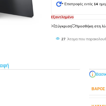
* Επιστροφές εντός 14 ημ
θυνση
Εξαντλημένο
Σύγκριση
Προσθήκη στη λ
27
Άτομα που παρακολουθ
ραφή
Βασικ
ΒΆΡΟΣ