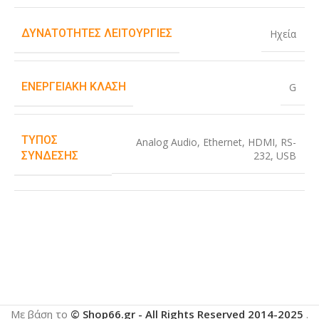
ΔΥΝΑΤΌΤΗΤΕΣ ΛΕΙΤΟΥΡΓΊΕΣ
Ηχεία
ΕΝΕΡΓΕΙΑΚΉ ΚΛΆΣΗ
G
ΤΎΠΟΣ
Analog Audio
,
Ethernet
,
HDMI
,
RS-
232
,
USB
ΣΎΝΔΕΣΗΣ
Με βάση το
© Shop66.gr - All Rights Reserved 2014-2025
.