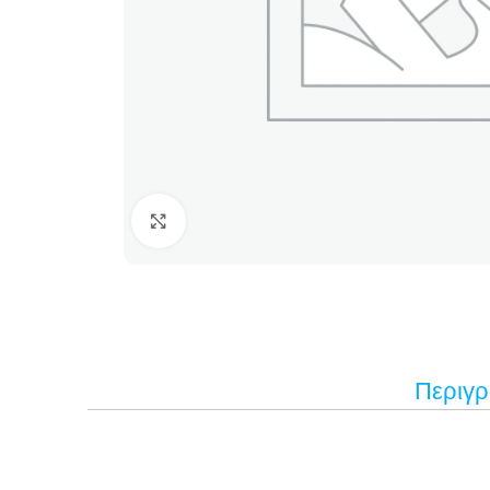
Κάντε κλικ για μεγέθυνση
Περιγ