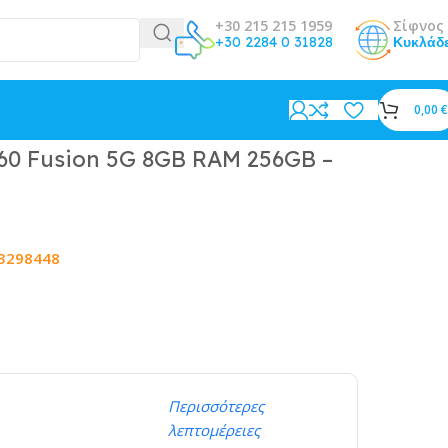
+30 215 215 1959
Σίφνος 
+30 2284 0 31828
Κυκλάδ
0,00
€
60 Fusion 5G 8GB RAM 256GB –
3298448
Περισσότερες
λεπτομέρειες