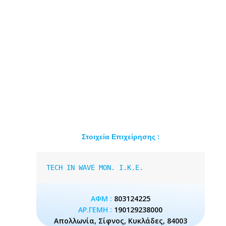
Στοιχεία Επιχείρησης :
TECH IN WAVE MON. I.K.E.
ΑΦΜ :
803124225
ΑΡ.ΓΕΜΗ :
190129238000
Απολλωνία, Σίφνος, Κυκλάδες, 84003