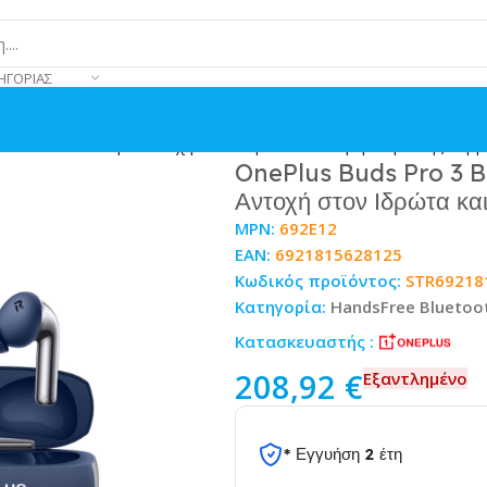
ΗΓΟΡΊΑΣ
free Ακουστικά με Αντοχή στον Ιδρώτα και Θήκη Φόρτισης Sapph
OnePlus Buds Pro 3 B
Αντοχή στον Ιδρώτα κα
MPN:
692E12
EAN:
6921815628125
Κωδικός προϊόντος:
STR69218
Κατηγορία:
HandsFree Bluetoo
Κατασκευαστής :
208,92
€
Εξαντλημένο
* Εγγυήση 2 έτη