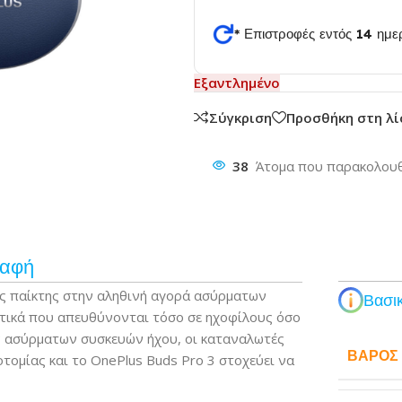
* Επιστροφές εντός 14 ημ
θυνση
Εξαντλημένο
Σύγκριση
Προσθήκη στη λ
38
Άτομα που παρακολουθ
ραφή
ός παίκτης στην αληθινή αγορά ασύρματων
Βασικ
στικά που απευθύνονται τόσο σε ηχοφίλους όσο
ων ασύρματων συσκευών ήχου, οι καταναλωτές
ΒΆΡΟΣ
οτομίας και το OnePlus Buds Pro 3 στοχεύει να