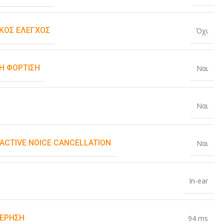
ΚΌΣ ΈΛΕΓΧΟΣ
Όχι
Η ΦΌΡΤΙΣΗ
Ναι
Ναι
 ACTIVE NOICE CANCELLATION
Ναι
In-ear
ΈΡΗΣΗ
94 ms