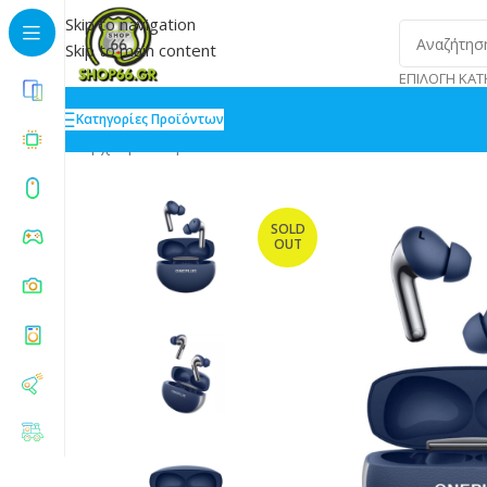
Skip to navigation
Skip to main content
ΕΠΙΛΟΓΉ ΚΑΤ
Κατηγορίες Προϊόντων
Αρχική
»
Shop
»
OnePlus Buds Pro 3 Bluetooth Hands
SOLD
OUT