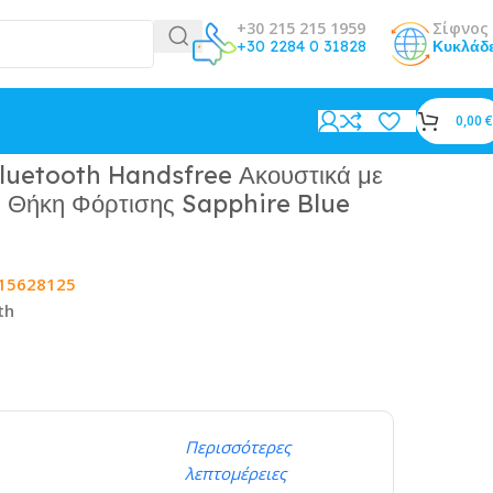
+30 215 215 1959
Σίφνος 
+30 2284 0 31828
Κυκλάδ
0,00
€
ire Blue
luetooth Handsfree Ακουστικά με
ι Θήκη Φόρτισης Sapphire Blue
15628125
th
Περισσότερες
λεπτομέρειες