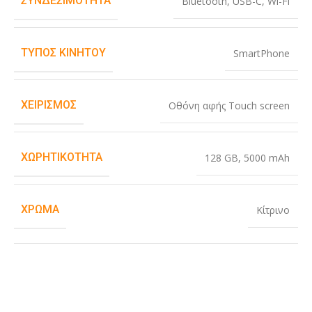
ΣΥΝΔΕΣΙΜΌΤΗΤΑ
Bluetooth
,
USB-C
,
Wi-Fi
ΤΎΠΟΣ ΚΙΝΗΤΟΎ
SmartPhone
ΧΕΙΡΙΣΜΌΣ
Οθόνη αφής Touch screen
ΧΩΡΗΤΙΚΌΤΗΤΑ
128 GB
,
5000 mAh
ΧΡΏΜΑ
Κίτρινο