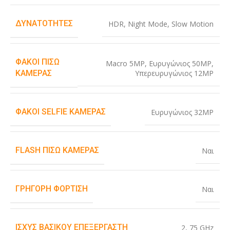
ΔΥΝΑΤΌΤΗΤΕΣ
HDR
,
Night Mode
,
Slow Motion
ΦΑΚΟΊ ΠΊΣΩ
Macro 5MP
,
Ευρυγώνιος 50MP
,
Υπερευρυγώνιος 12MP
ΚΆΜΕΡΑΣ
ΦΑΚΟΊ SELFIE ΚΆΜΕΡΑΣ
Ευρυγώνιος 32MP
FLASH ΠΊΣΩ ΚΆΜΕΡΑΣ
Ναι
ΓΡΉΓΟΡΗ ΦΌΡΤΙΣΗ
Ναι
ΙΣΧΎΣ ΒΑΣΙΚΟΎ ΕΠΕΞΕΡΓΑΣΤΉ
2
,
75 GHz