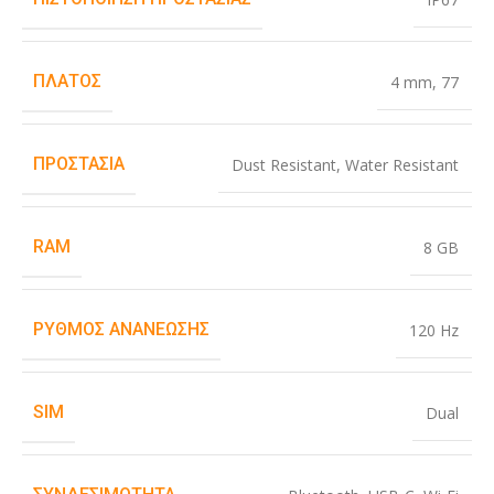
ΠΛΆΤΟΣ
4 mm
,
77
ΠΡΟΣΤΑΣΊΑ
Dust Resistant
,
Water Resistant
RAM
8 GB
ΡΥΘΜΌΣ ΑΝΑΝΈΩΣΗΣ
120 Hz
SIM
Dual