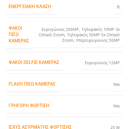
ΕΝΕΡΓΕΙΑΚΉ ΚΛΆΣΗ
B
ΦΑΚΟΊ
Ευρυγώνιος 200MP
,
Τηλεφακός 10MP 3x
ΠΊΣΩ
Οπτικό Zoom
,
Τηλεφακός 50MP 5x Οπτικό
Zoom
,
Υπερευρυγώνιος 50MP
ΚΆΜΕΡΑΣ
ΦΑΚΟΊ SELFIE ΚΆΜΕΡΑΣ
Ευρυγώνιος 12MP
FLASH ΠΊΣΩ ΚΆΜΕΡΑΣ
Ναι
ΓΡΉΓΟΡΗ ΦΌΡΤΙΣΗ
Ναι
ΙΣΧΎΣ ΑΣΎΡΜΑΤΗΣ ΦΌΡΤΙΣΗΣ
25 W