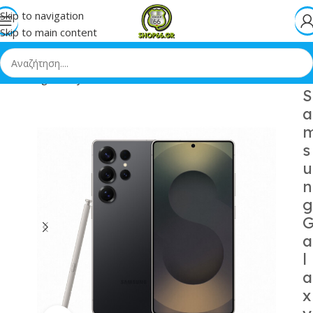
Skip to navigation
Skip to main content
»
Samsung Galaxy S25 Ultra 5G Dual SIM 12/1TB Titanium Black
S
a
s
u
n
g
a
l
a
x