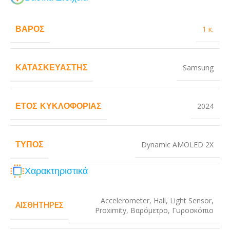
ΒΆΡΟΣ
1 κ.
ΚΑΤΑΣΚΕΥΑΣΤΉΣ
Samsung
ΈΤΟΣ ΚΥΚΛΟΦΟΡΊΑΣ
2024
ΤΎΠΟΣ
Dynamic AMOLED 2X
Χαρακτηριστικά
Accelerometer
,
Hall
,
Light Sensor
,
ΑΙΣΘΗΤΉΡΕΣ
Proximity
,
Βαρόμετρο
,
Γυροσκόπιο