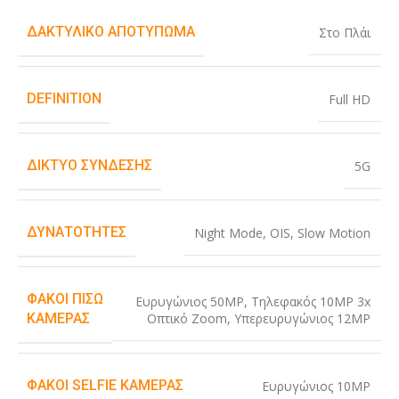
ΔΑΚΤΥΛΙΚΌ ΑΠΟΤΎΠΩΜΑ
Στο Πλάι
DEFINITION
Full HD
ΔΊΚΤΥΟ ΣΎΝΔΕΣΗΣ
5G
ΔΥΝΑΤΌΤΗΤΕΣ
Night Mode
,
OIS
,
Slow Motion
ΦΑΚΟΊ ΠΊΣΩ
Ευρυγώνιος 50MP
,
Τηλεφακός 10MP 3x
Οπτικό Zoom
,
Υπερευρυγώνιος 12MP
ΚΆΜΕΡΑΣ
ΦΑΚΟΊ SELFIE ΚΆΜΕΡΑΣ
Ευρυγώνιος 10MP