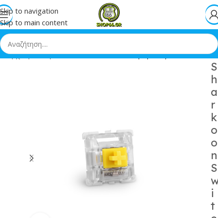
Skip to navigation
Skip to main content
Αρχική
»
Shop
»
Sharkoon Switches Πληκτρολόγιου
S
h
a
r
k
o
o
n
S
i
t