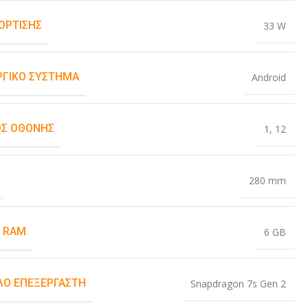
ΌΡΤΙΣΗΣ
33 W
ΡΓΙΚΌ ΣΎΣΤΗΜΑ
Android
Σ ΟΘΌΝΗΣ
1
,
12
280 mm
 RAM
6 GB
Ο ΕΠΕΞΕΡΓΑΣΤΉ
Snapdragon 7s Gen 2