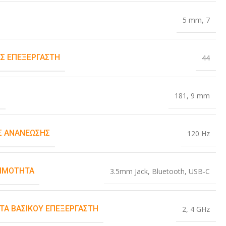
5 mm
,
7
Σ ΕΠΕΞΕΡΓΑΣΤΉ
44
Σ
181
,
9 mm
 ΑΝΑΝΈΩΣΗΣ
120 Hz
ΙΜΌΤΗΤΑ
3.5mm Jack
,
Bluetooth
,
USB-C
ΤΑ ΒΑΣΙΚΟΎ ΕΠΕΞΕΡΓΑΣΤΉ
2
,
4 GHz