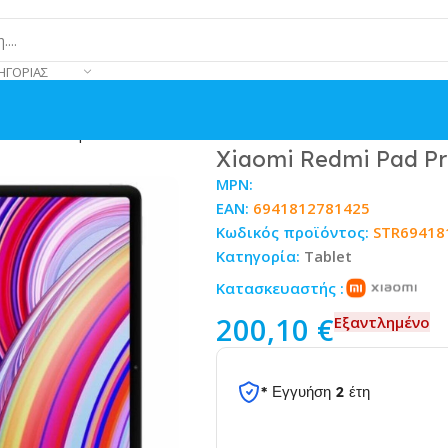
ΗΓΟΡΊΑΣ
6GB/128GB Πράσινο
Xiaomi Redmi Pad Pr
MPN:
EAN:
6941812781425
Κωδικός προϊόντος:
STR69418
Κατηγορία:
Tablet
Κατασκευαστής :
200,10
€
Εξαντλημένο
* Εγγυήση 2 έτη