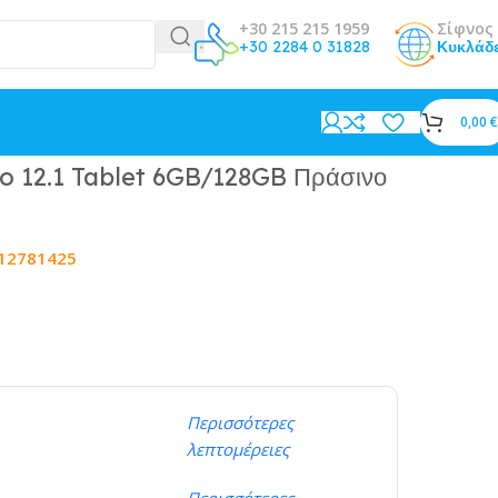
+30 215 215 1959
Σίφνος 
+30 2284 0 31828
Κυκλάδ
0,00
€
o 12.1 Tablet 6GB/128GB Πράσινο
12781425
Περισσότερες
λεπτομέρειες