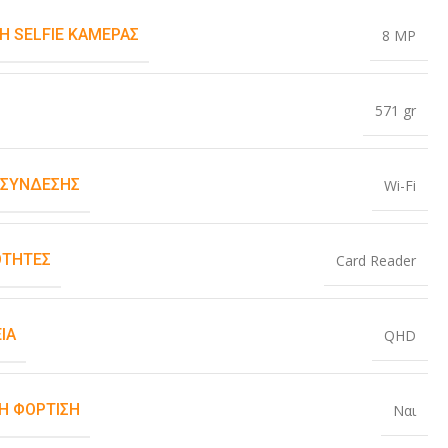
Η SELFIE ΚΆΜΕΡΑΣ
8 MP
571 gr
 ΣΎΝΔΕΣΗΣ
Wi-Fi
ΤΗΤΕΣ
Card Reader
ΙΑ
QHD
Η ΦΌΡΤΙΣΗ
Ναι