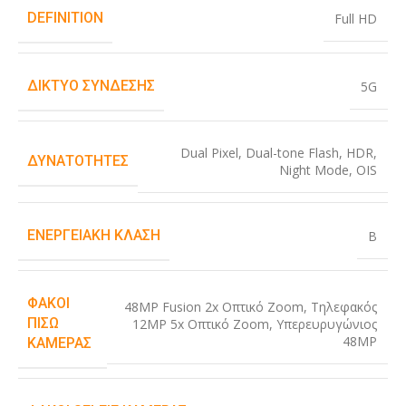
DEFINITION
Full HD
ΔΊΚΤΥΟ ΣΎΝΔΕΣΗΣ
5G
Dual Pixel
,
Dual-tone Flash
,
HDR
,
ΔΥΝΑΤΌΤΗΤΕΣ
Night Mode
,
OIS
ΕΝΕΡΓΕΙΑΚΉ ΚΛΆΣΗ
B
ΦΑΚΟΊ
48MP Fusion 2x Οπτικό Zoom
,
Τηλεφακός
ΠΊΣΩ
12MP 5x Οπτικό Zoom
,
Υπερευρυγώνιος
48MP
ΚΆΜΕΡΑΣ