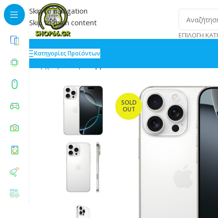
Skip to navigation
Skip to main content
ΕΠΙΛΟΓΉ ΚΑΤ
Κατηγορίες Προϊόντων
Αρχική
»
Shop
»
Apple iPhone 16 Pro Max 8/512GB Wh
SOLD
OUT