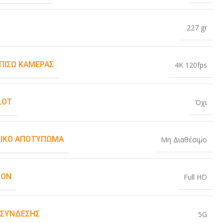
227 gr
 ΠΊΣΩ ΚΆΜΕΡΑΣ
4K 120fps
LOT
Όχι
ΙΚΌ ΑΠΟΤΎΠΩΜΑ
Μη Διαθέσιμο
ION
Full HD
 ΣΎΝΔΕΣΗΣ
5G