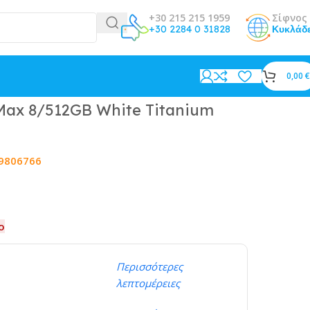
+30 215 215 1959
Σίφνος 
+30 2284 0 31828
Κυκλάδ
0,00
€
 Max 8/512GB White Titanium
9806766
ο
Περισσότερες
λεπτομέρειες