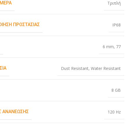
ΆΜΕΡΑ
Τριπλή
ΟΊΗΣΗ ΠΡΟΣΤΑΣΊΑΣ
IP68
Σ
6 mm
,
77
ΣΊΑ
Dust Resistant
,
Water Resistant
8 GB
 ΑΝΑΝΈΩΣΗΣ
120 Hz