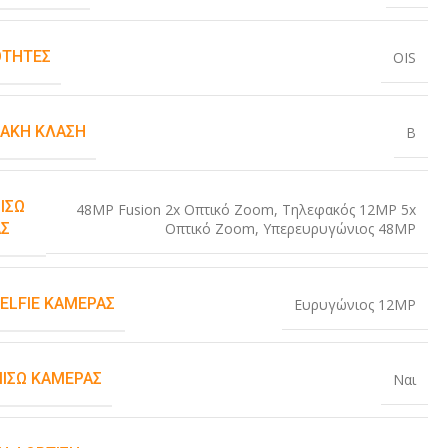
ΤΗΤΕΣ
OIS
ΙΑΚΉ ΚΛΆΣΗ
B
ΊΣΩ
48MP Fusion 2x Οπτικό Zoom
,
Τηλεφακός 12MP 5x
Οπτικό Zoom
,
Υπερευρυγώνιος 48MP
Σ
SELFIE ΚΆΜΕΡΑΣ
Ευρυγώνιος 12MP
ΠΊΣΩ ΚΆΜΕΡΑΣ
Ναι