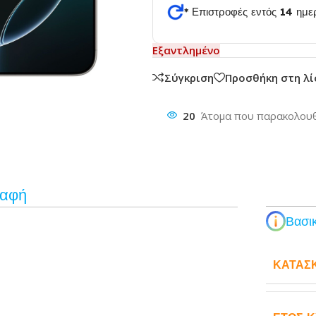
* Επιστροφές εντός 14 ημ
θυνση
Εξαντλημένο
Σύγκριση
Προσθήκη στη λ
20
Άτομα που παρακολουθ
ραφή
Βασικ
ΚΑΤΑΣ