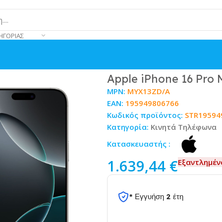
ΗΓΟΡΊΑΣ
ite Titanium
Apple iPhone 16 Pro
MPN:
MYX13ZD/A
EAN:
195949806766
Κωδικός προϊόντος:
STR19594
Κατηγορία:
Κινητά Τηλέφωνα
Κατασκευαστής :
1.639,44
€
Εξαντλημέν
* Εγγυήση 2 έτη