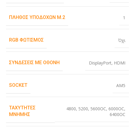
ΠΛΉΘΟΣ ΥΠΟΔΟΧΏΝ M.2
1
RGB ΦΩΤΙΣΜΌΣ
Όχι
ΣΥΝΔΈΣΕΙΣ ΜΕ ΟΘΌΝΗ
DisplayPort
,
HDMI
SOCKET
AM5
ΤΑΧΎΤΗΤΕΣ
4800
,
5200
,
5600OC
,
6000OC
,
6400OC
ΜΝΉΜΗΣ