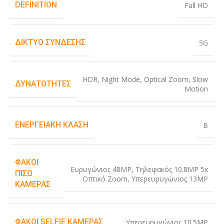
DEFINITION
Full HD
ΔΊΚΤΥΟ ΣΎΝΔΕΣΗΣ
5G
HDR
,
Night Mode
,
Optical Zoom
,
Slow
ΔΥΝΑΤΌΤΗΤΕΣ
Motion
ΕΝΕΡΓΕΙΑΚΉ ΚΛΆΣΗ
B
ΦΑΚΟΊ
Ευρυγώνιος 48MP
,
Τηλεφακός 10.8MP 5x
ΠΊΣΩ
Οπτικό Zoom
,
Υπερευρυγώνιος 13MP
ΚΆΜΕΡΑΣ
ΦΑΚΟΊ SELFIE ΚΆΜΕΡΑΣ
Υπερευρυγώνιος 10.5MP