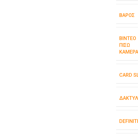
ΒΆΡΟΣ
ΒΊΝΤΕΟ
ΠΊΣΩ
ΚΆΜΕΡΑ
CARD S
ΔΑΚΤΥΛ
DEFINIT