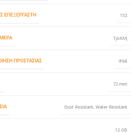
Σ ΕΠΕΞΕΡΓΑΣΤΉ
152
ΆΜΕΡΑ
Τριπλή
ΟΊΗΣΗ ΠΡΟΣΤΑΣΊΑΣ
IP68
Σ
72 mm
ΣΊΑ
Dust Resistant
,
Water Resistant
12 GB