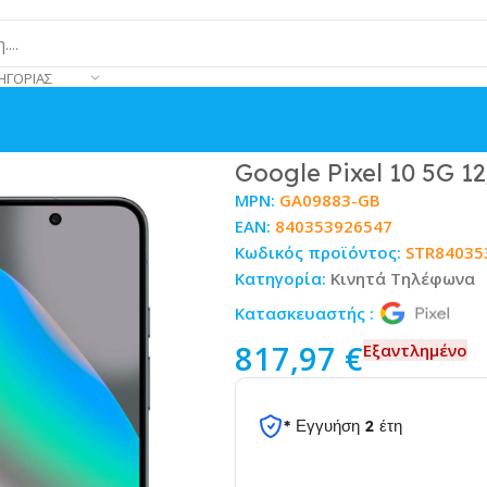
ΗΓΟΡΊΑΣ
an
Google Pixel 10 5G 1
MPN:
GA09883-GB
EAN:
840353926547
Κωδικός προϊόντος:
STR84035
Κατηγορία:
Κινητά Τηλέφωνα
Κατασκευαστής :
817,97
€
Εξαντλημένο
* Εγγυήση 2 έτη