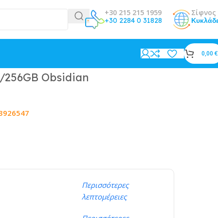
+30 215 215 1959
Σίφνος 
+30 2284 0 31828
Κυκλάδ
0,00
€
2/256GB Obsidian
3926547
Περισσότερες
λεπτομέρειες