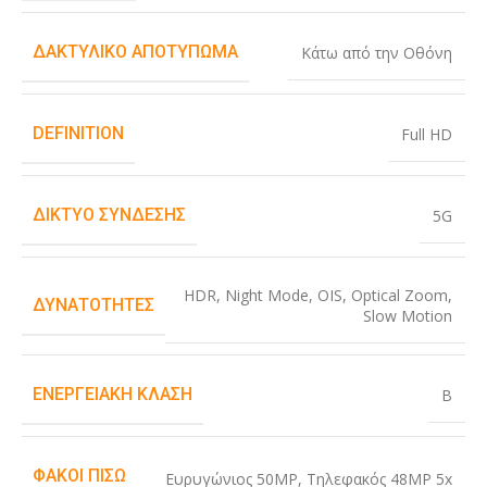
ΔΑΚΤΥΛΙΚΌ ΑΠΟΤΎΠΩΜΑ
Κάτω από την Οθόνη
DEFINITION
Full HD
ΔΊΚΤΥΟ ΣΎΝΔΕΣΗΣ
5G
HDR
,
Night Mode
,
OIS
,
Optical Zoom
,
ΔΥΝΑΤΌΤΗΤΕΣ
Slow Motion
ΕΝΕΡΓΕΙΑΚΉ ΚΛΆΣΗ
B
ΦΑΚΟΊ ΠΊΣΩ
Ευρυγώνιος 50MP
,
Τηλεφακός 48MP 5x