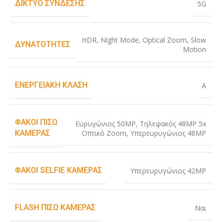
ΔΊΚΤΥΟ ΣΎΝΔΕΣΗΣ
5G
HDR
,
Night Mode
,
Optical Zoom
,
Slow
ΔΥΝΑΤΌΤΗΤΕΣ
Motion
ΕΝΕΡΓΕΙΑΚΉ ΚΛΆΣΗ
A
ΦΑΚΟΊ ΠΊΣΩ
Ευρυγώνιος 50MP
,
Τηλεφακός 48MP 5x
Οπτικό Zoom
,
Υπερευρυγώνιος 48MP
ΚΆΜΕΡΑΣ
ΦΑΚΟΊ SELFIE ΚΆΜΕΡΑΣ
Υπερευρυγώνιος 42MP
FLASH ΠΊΣΩ ΚΆΜΕΡΑΣ
Ναι