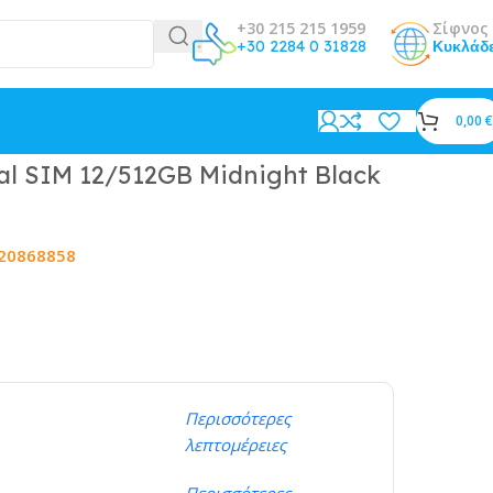
+30 215 215 1959
Σίφνος 
+30 2284 0 31828
Κυκλάδ
0,00
€
al SIM 12/512GB Midnight Black
20868858
Περισσότερες
λεπτομέρειες