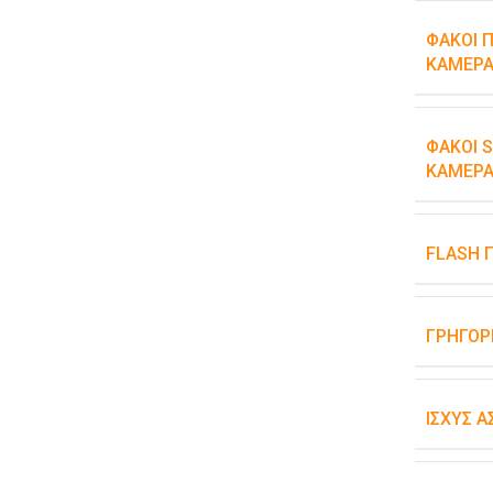
ΦΑΚΟΊ Π
ΚΆΜΕΡΑ
ΦΑΚΟΊ S
ΚΆΜΕΡΑ
FLASH 
ΓΡΉΓΟΡ
ΙΣΧΎΣ 