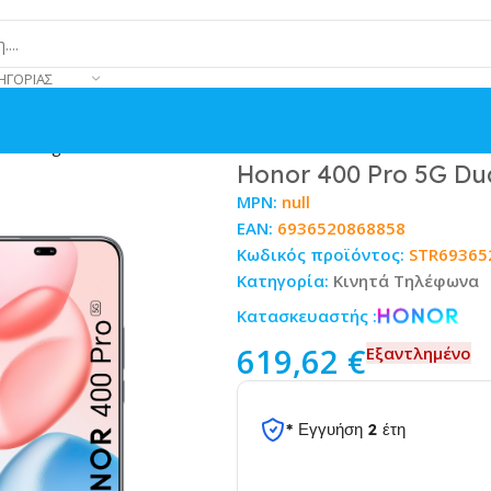
ΗΓΟΡΊΑΣ
 Midnight Black
Honor 400 Pro 5G Du
MPN:
null
EAN:
6936520868858
Κωδικός προϊόντος:
STR69365
Κατηγορία:
Κινητά Τηλέφωνα
Κατασκευαστής :
619,62
€
Εξαντλημένο
* Εγγυήση 2 έτη