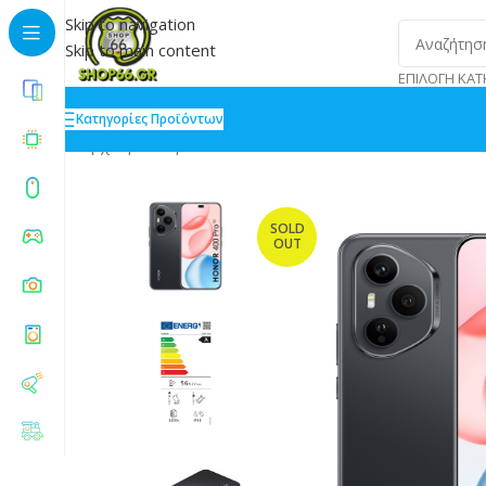
Skip to navigation
Skip to main content
ΕΠΙΛΟΓΉ ΚΑΤ
Κατηγορίες Προϊόντων
Αρχική
»
Shop
»
Honor 400 Pro 5G Dual SIM 12/512GB
SOLD
OUT