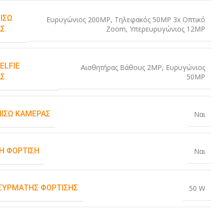
ΊΣΩ
Ευρυγώνιος 200MP
,
Τηλεφακός 50MP 3x Οπτικό
Zoom
,
Υπερευρυγώνιος 12MP
Σ
ELFIE
Αισθητήρας Βάθους 2MP
,
Ευρυγώνιος
50MP
Σ
ΠΊΣΩ ΚΆΜΕΡΑΣ
Ναι
Η ΦΌΡΤΙΣΗ
Ναι
ΑΣΎΡΜΑΤΗΣ ΦΌΡΤΙΣΗΣ
50 W