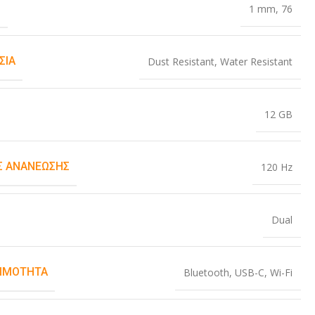
Σ
1 mm
,
76
ΣΊΑ
Dust Resistant
,
Water Resistant
12 GB
 ΑΝΑΝΈΩΣΗΣ
120 Hz
Dual
ΙΜΌΤΗΤΑ
Bluetooth
,
USB-C
,
Wi-Fi