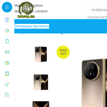
Skip to navigation
Skip to main content
ΕΠΙΛΟΓΉ ΚΑΤ
Κατηγορίες Προϊόντων
Αρχική
»
Shop
»
Honor Magic V5 5G Dual SIM 16/512
SOLD
OUT