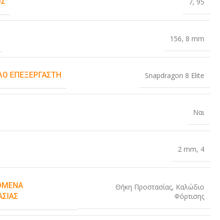
ΟΣ
7
,
95
156
,
8 mm
Ο ΕΠΕΞΕΡΓΑΣΤΉ
Snapdragon 8 Elite
Ναι
2 mm
,
4
ΌΜΕΝΑ
Θήκη Προστασίας
,
Καλώδιο
Φόρτισης
ΑΣΊΑΣ