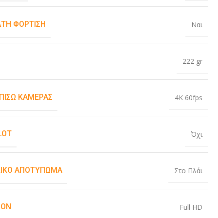
ΤΗ ΦΌΡΤΙΣΗ
Ναι
222 gr
 ΠΊΣΩ ΚΆΜΕΡΑΣ
4K 60fps
LOT
Όχι
ΙΚΌ ΑΠΟΤΎΠΩΜΑ
Στο Πλάι
ION
Full HD