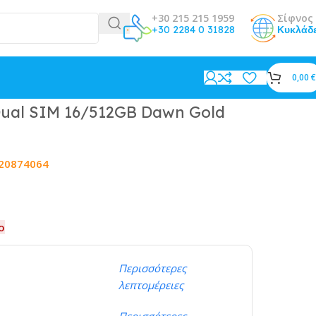
+30 215 215 1959
Σίφνος 
+30 2284 0 31828
Κυκλάδ
0,00
€
Dual SIM 16/512GB Dawn Gold
20874064
ο
Περισσότερες
λεπτομέρειες