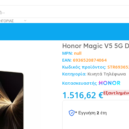
ΗΓΟΡΊΑΣ
GB Dawn Gold
Honor Magic V5 5G 
MPN:
null
EAN:
6936520874064
Κωδικός προϊόντος:
STR69365
Κατηγορία:
Κινητά Τηλέφωνα
Κατασκευαστής :
1.516,62
€
Εξαντλημέν
* Εγγυήση 2 έτη