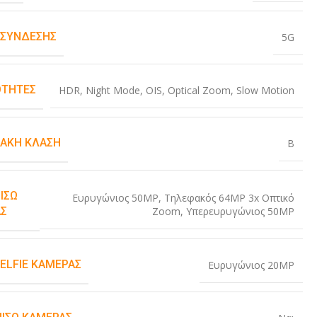
 ΣΎΝΔΕΣΗΣ
5G
ΤΗΤΕΣ
HDR
,
Night Mode
,
OIS
,
Optical Zoom
,
Slow Motion
ΙΑΚΉ ΚΛΆΣΗ
B
ΊΣΩ
Ευρυγώνιος 50MP
,
Τηλεφακός 64MP 3x Οπτικό
Zoom
,
Υπερευρυγώνιος 50MP
Σ
SELFIE ΚΆΜΕΡΑΣ
Ευρυγώνιος 20MP