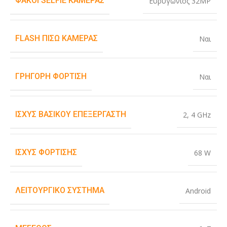
ΦΑΚΟΊ SELFIE ΚΆΜΕΡΑΣ
Ευρυγώνιος 32MP
FLASH ΠΊΣΩ ΚΆΜΕΡΑΣ
Ναι
ΓΡΉΓΟΡΗ ΦΌΡΤΙΣΗ
Ναι
ΙΣΧΎΣ ΒΑΣΙΚΟΎ ΕΠΕΞΕΡΓΑΣΤΉ
2
,
4 GHz
ΙΣΧΎΣ ΦΌΡΤΙΣΗΣ
68 W
ΛΕΙΤΟΥΡΓΙΚΌ ΣΎΣΤΗΜΑ
Android