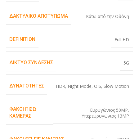
ΔΑΚΤΥΛΙΚΌ ΑΠΟΤΎΠΩΜΑ
Κάτω από την Οθόνη
DEFINITION
Full HD
ΔΊΚΤΥΟ ΣΎΝΔΕΣΗΣ
5G
ΔΥΝΑΤΌΤΗΤΕΣ
HDR
,
Night Mode
,
OIS
,
Slow Motion
ΦΑΚΟΊ ΠΊΣΩ
Ευρυγώνιος 50MP
,
Υπερευρυγώνιος 13MP
ΚΆΜΕΡΑΣ