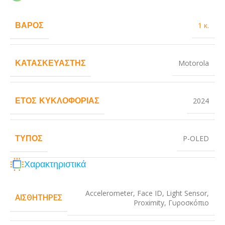
ΒΆΡΟΣ
1 κ.
ΚΑΤΑΣΚΕΥΑΣΤΉΣ
Motorola
ΈΤΟΣ ΚΥΚΛΟΦΟΡΊΑΣ
2024
ΤΎΠΟΣ
P-OLED
Χαρακτηριστικά
Accelerometer
,
Face ID
,
Light Sensor
,
ΑΙΣΘΗΤΉΡΕΣ
Proximity
,
Γυροσκόπιο