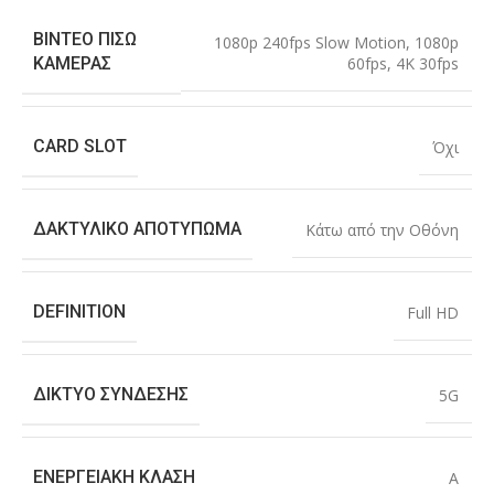
ΒΊΝΤΕΟ ΠΊΣΩ
1080p 240fps Slow Motion
,
1080p
60fps
,
4K 30fps
ΚΆΜΕΡΑΣ
CARD SLOT
Όχι
ΔΑΚΤΥΛΙΚΌ ΑΠΟΤΎΠΩΜΑ
Κάτω από την Οθόνη
DEFINITION
Full HD
ΔΊΚΤΥΟ ΣΎΝΔΕΣΗΣ
5G
ΕΝΕΡΓΕΙΑΚΉ ΚΛΆΣΗ
A