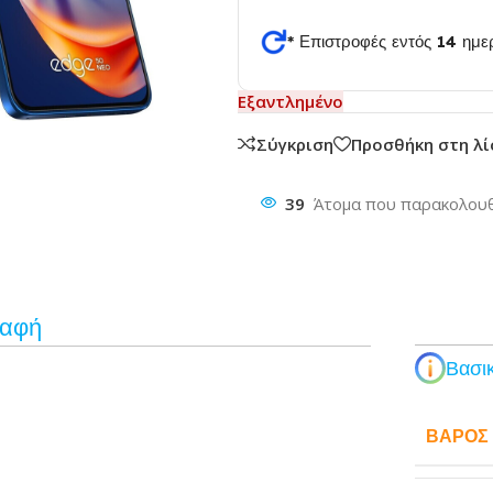
* Επιστροφές εντός 14 ημ
θυνση
Εξαντλημένο
Σύγκριση
Προσθήκη στη λ
39
Άτομα που παρακολουθ
ραφή
Βασικ
ΒΆΡΟΣ