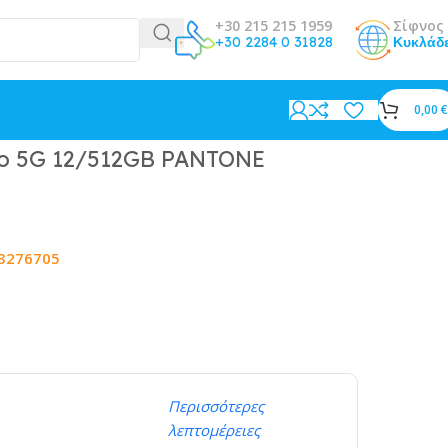
+30 215 215 1959
Σίφνος 
+30 2284 0 31828
Κυκλάδ
0,00
€
eo 5G 12/512GB PANTONE
3276705
Περισσότερες
λεπτομέρειες