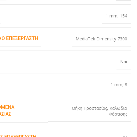
1 mm
,
154
Ο ΕΠΕΞΕΡΓΑΣΤΉ
MediaTek Dimensity 7300
Ναι
1 mm
,
8
ΌΜΕΝΑ
Θήκη Προστασίας
,
Καλώδιο
Φόρτισης
ΑΣΊΑΣ
Σ ΕΠΕΞΕΡΓΑΣΤΉ