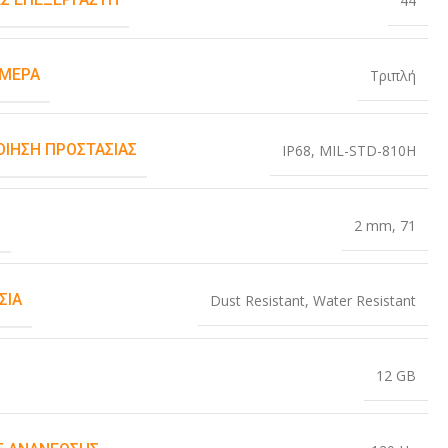
44
ΆΜΕΡΑ
Τριπλή
ΟΊΗΣΗ ΠΡΟΣΤΑΣΊΑΣ
IP68
,
MIL-STD-810H
Σ
2 mm
,
71
ΣΊΑ
Dust Resistant
,
Water Resistant
12 GB