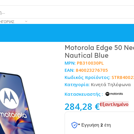
ΗΓΟΡΊΑΣ
PANTONE Nautical Blue
Motorola Edge 50 N
Nautical Blue
MPN:
PB310030PL
EAN:
840023276705
Κωδικός προϊόντος:
STR84002
Κατηγορία:
Κινητά Τηλέφωνα
Κατασκευαστής :
284,28
€
Εξαντλημένο
* Εγγυήση 2 έτη