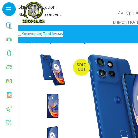
Skip to navigation
Skip to main content
ΕΠΙΛΟΓΉ ΚΑΤ
Κατηγορίες Προϊόντων
Αρχική
»
Shop
»
Motorola Edge 50 Neo 5G 12/512GB 
SOLD
OUT