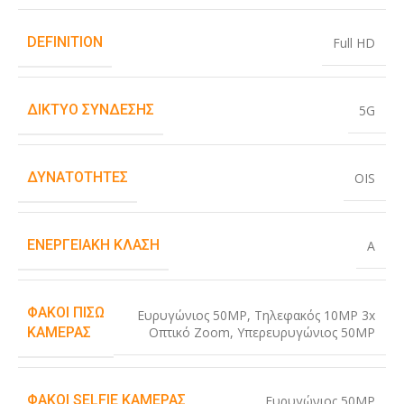
DEFINITION
Full HD
ΔΊΚΤΥΟ ΣΎΝΔΕΣΗΣ
5G
ΔΥΝΑΤΌΤΗΤΕΣ
OIS
ΕΝΕΡΓΕΙΑΚΉ ΚΛΆΣΗ
A
ΦΑΚΟΊ ΠΊΣΩ
Ευρυγώνιος 50MP
,
Τηλεφακός 10MP 3x
Οπτικό Zoom
,
Υπερευρυγώνιος 50MP
ΚΆΜΕΡΑΣ
ΦΑΚΟΊ SELFIE ΚΆΜΕΡΑΣ
Ευρυγώνιος 50MP