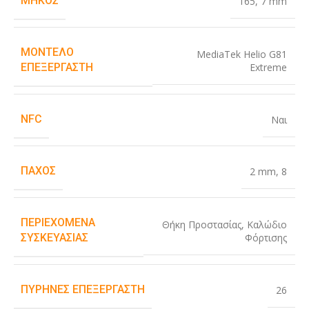
ΜΉΚΟΣ
165
,
7 mm
ΜΟΝΤΈΛΟ
MediaTek Helio G81
Extreme
ΕΠΕΞΕΡΓΑΣΤΉ
NFC
Ναι
ΠΆΧΟΣ
2 mm
,
8
ΠΕΡΙΕΧΌΜΕΝΑ
Θήκη Προστασίας
,
Καλώδιο
Φόρτισης
ΣΥΣΚΕΥΑΣΊΑΣ
ΠΥΡΉΝΕΣ ΕΠΕΞΕΡΓΑΣΤΉ
26