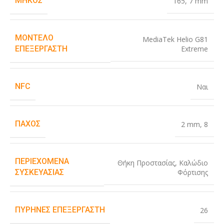
ΜΉΚΟΣ
165
,
7 mm
ΜΟΝΤΈΛΟ
MediaTek Helio G81
Extreme
ΕΠΕΞΕΡΓΑΣΤΉ
NFC
Ναι
ΠΆΧΟΣ
2 mm
,
8
ΠΕΡΙΕΧΌΜΕΝΑ
Θήκη Προστασίας
,
Καλώδιο
Φόρτισης
ΣΥΣΚΕΥΑΣΊΑΣ
ΠΥΡΉΝΕΣ ΕΠΕΞΕΡΓΑΣΤΉ
26