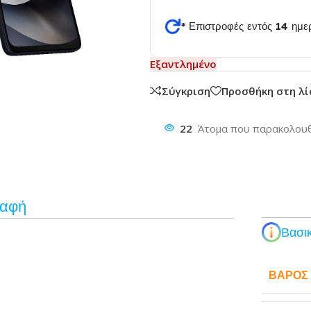
* Επιστροφές εντός 14 ημ
θυνση
Εξαντλημένο
Σύγκριση
Προσθήκη στη λ
22
Άτομα που παρακολουθ
ραφή
Βασικ
ΒΆΡΟΣ