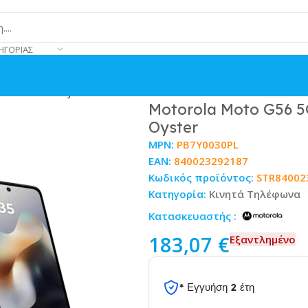
ΗΓΟΡΊΑΣ
TONE Black Oyster
Motorola Moto G56 
Oyster
MPN:
PB7Y0030PL
EAN:
840023292187
Κωδικός προϊόντος:
STR84002
Κατηγορία:
Κινητά Τηλέφωνα
Κατασκευαστής :
183,07
€
Εξαντλημένο
* Εγγυήση 2 έτη