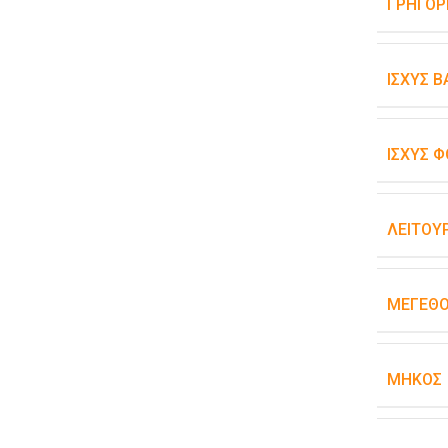
ΓΡΉΓΟΡ
ΙΣΧΎΣ 
ΙΣΧΎΣ Φ
ΛΕΙΤΟΥ
ΜΈΓΕΘ
ΜΉΚΟΣ