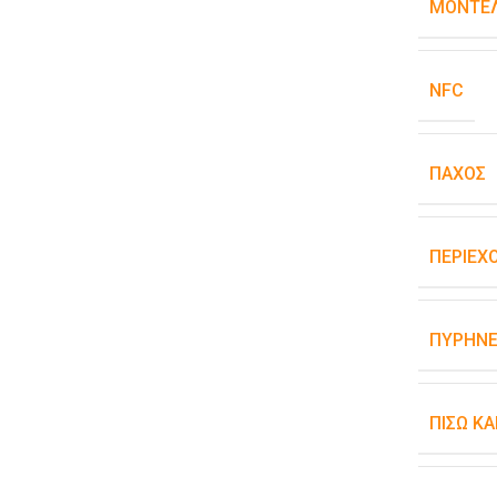
ΜΟΝΤΈΛ
NFC
ΠΆΧΟΣ
ΠΕΡΙΕΧ
ΠΥΡΉΝΕ
ΠΊΣΩ Κ