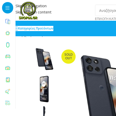
Skip to navigation
Skip to main content
ΕΠΙΛΟΓΉ ΚΑΤ
Κατηγορίες Προϊόντων
Αρχική
»
Shop
»
Motorola Moto G56 5G 8/256GB PAN
SOLD
OUT