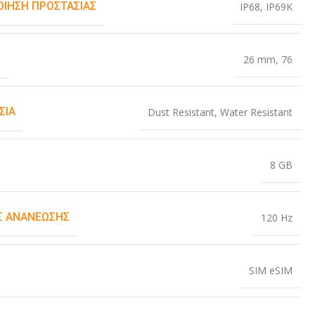
ΟΊΗΣΗ ΠΡΟΣΤΑΣΊΑΣ
IP68
,
IP69K
Σ
26 mm
,
76
ΣΊΑ
Dust Resistant
,
Water Resistant
8 GB
 ΑΝΑΝΈΩΣΗΣ
120 Hz
SIM eSIM