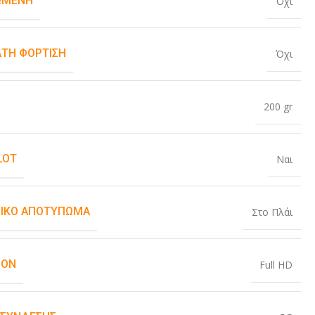
ΏΜΕΝΗ
Όχι
ΤΗ ΦΌΡΤΙΣΗ
Όχι
200 gr
LOT
Ναι
ΙΚΌ ΑΠΟΤΎΠΩΜΑ
Στο Πλάι
ION
Full HD