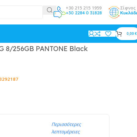
+30 215 215 1959
Σίφνος 
+30 2284 0 31828
Κυκλάδ
0,00
€
5G 8/256GB PANTONE Black
3292187
Περισσότερες
λεπτομέρειες