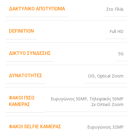
ΔΑΚΤΥΛΙΚΌ ΑΠΟΤΎΠΩΜΑ
Στο Πλάι
DEFINITION
Full HD
ΔΊΚΤΥΟ ΣΎΝΔΕΣΗΣ
5G
ΔΥΝΑΤΌΤΗΤΕΣ
OIS
,
Optical Zoom
ΦΑΚΟΊ ΠΊΣΩ
Ευρυγώνιος 50MP
,
Τηλεφακός 50MP
2x Οπτικό Zoom
ΚΆΜΕΡΑΣ
ΦΑΚΟΊ SELFIE ΚΆΜΕΡΑΣ
Ευρυγώνιος 32MP