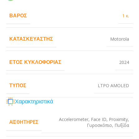
ΒΆΡΟΣ
1 κ.
ΚΑΤΑΣΚΕΥΑΣΤΉΣ
Motorola
ΈΤΟΣ ΚΥΚΛΟΦΟΡΊΑΣ
2024
ΤΎΠΟΣ
LTPO AMOLED
Χαρακτηριστικά
Accelerometer
,
Face ID
,
Proximity
,
ΑΙΣΘΗΤΉΡΕΣ
Γυροσκόπιο
,
Πυξίδα