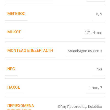
ΜΈΓΕΘΟΣ
6
,
9
ΜΉΚΟΣ
171
,
4 mm
ΜΟΝΤΈΛΟ ΕΠΕΞΕΡΓΑΣΤΉ
Snapdragon 8s Gen 3
NFC
Ναι
ΠΆΧΟΣ
1 mm
,
7
ΠΕΡΙΕΧΌΜΕΝΑ
Θήκη Προστασίας
,
Καλώδιο