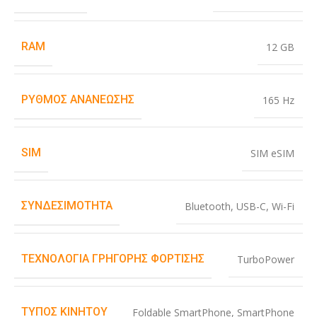
RAM
12 GB
ΡΥΘΜΌΣ ΑΝΑΝΈΩΣΗΣ
165 Hz
SIM
SIM eSIM
ΣΥΝΔΕΣΙΜΌΤΗΤΑ
Bluetooth
,
USB-C
,
Wi-Fi
ΤΕΧΝΟΛΟΓΊΑ ΓΡΉΓΟΡΗΣ ΦΌΡΤΙΣΗΣ
TurboPower
ΤΎΠΟΣ ΚΙΝΗΤΟΎ
Foldable SmartPhone
,
SmartPhone