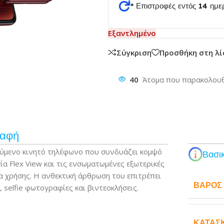
* Επιστροφές εντός 14 ημ
Εξαντλημένο
θυνση
Σύγκριση
Προσθήκη στη λ
40
Άτομα που παρακολουθ
ραφή
λούμενο κινητό τηλέφωνο που συνδυάζει κομψό
Βασικ
ία Flex View και τις ενσωματωμένες εξωτερικές
α χρήσης. Η ανθεκτική άρθρωση του επιτρέπει
ΒΆΡΟΣ
, selfie φωτογραφίες και βιντεοκλήσεις.
ΚΑΤΑΣ