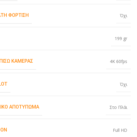
ΤΗ ΦΌΡΤΙΣΗ
Όχι
199 gr
 ΠΊΣΩ ΚΆΜΕΡΑΣ
4K 60fps
LOT
Όχι
ΙΚΌ ΑΠΟΤΎΠΩΜΑ
Στο Πλάι
ION
Full HD