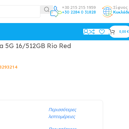
+30 215 215 1959
Σίφνος 
+30 2284 0 31828
Κυκλάδ
0,00
€
ra 5G 16/512GB Rio Red
3293214
Περισσότερες
λεπτομέρειες