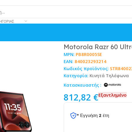
ΗΓΟΡΊΑΣ
 Rio Red
Motorola Razr 60 Ult
MPN:
PB8R0005SE
EAN:
840023293214
Κωδικός προϊόντος:
STR84002
Κατηγορία:
Κινητά Τηλέφωνα
Κατασκευαστής :
812,82
€
Εξαντλημένο
* Εγγυήση 2 έτη