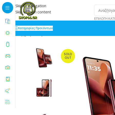
Skip to navigation
Skip to main content
ΕΠΙΛΟΓΉ ΚΑΤ
Κατηγορίες Προϊόντων
Αρχική
»
Shop
»
Motorola Razr 60 Ultra 5G 16/512GB
SOLD
OUT