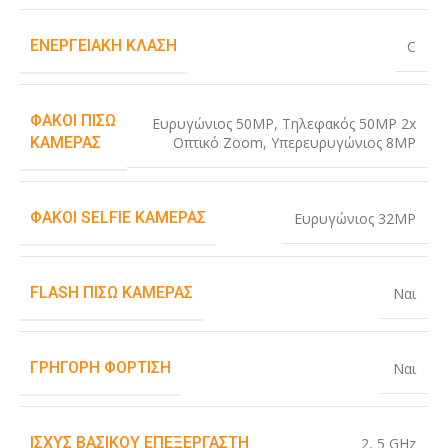
ΕΝΕΡΓΕΙΑΚΉ ΚΛΆΣΗ
C
ΦΑΚΟΊ ΠΊΣΩ
Ευρυγώνιος 50MP
,
Τηλεφακός 50MP 2x
Οπτικό Zoom
,
Υπερευρυγώνιος 8MP
ΚΆΜΕΡΑΣ
ΦΑΚΟΊ SELFIE ΚΆΜΕΡΑΣ
Ευρυγώνιος 32MP
FLASH ΠΊΣΩ ΚΆΜΕΡΑΣ
Ναι
ΓΡΉΓΟΡΗ ΦΌΡΤΙΣΗ
Ναι
ΙΣΧΎΣ ΒΑΣΙΚΟΎ ΕΠΕΞΕΡΓΑΣΤΉ
2
,
5 GHz