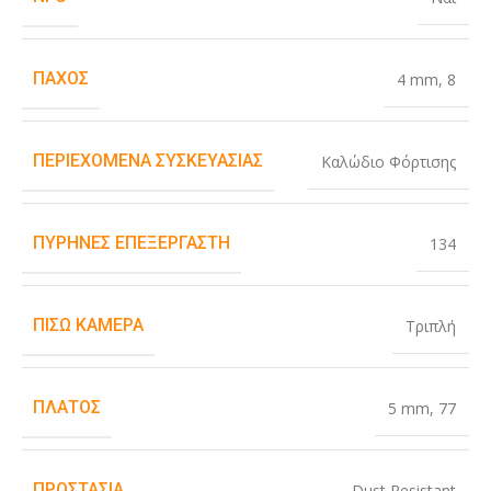
ΠΆΧΟΣ
4 mm
,
8
ΠΕΡΙΕΧΌΜΕΝΑ ΣΥΣΚΕΥΑΣΊΑΣ
Καλώδιο Φόρτισης
ΠΥΡΉΝΕΣ ΕΠΕΞΕΡΓΑΣΤΉ
134
ΠΊΣΩ ΚΆΜΕΡΑ
Τριπλή
ΠΛΆΤΟΣ
5 mm
,
77
ΠΡΟΣΤΑΣΊΑ
Dust Resistant