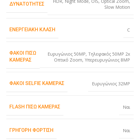
HDR
,
Night Mode
,
OIS
,
Optical Zoom
,
ΔΥΝΑΤΌΤΗΤΕΣ
Slow Motion
ΕΝΕΡΓΕΙΑΚΉ ΚΛΆΣΗ
C
ΦΑΚΟΊ ΠΊΣΩ
Ευρυγώνιος 50MP
,
Τηλεφακός 50MP 2x
Οπτικό Zoom
,
Υπερευρυγώνιος 8MP
ΚΆΜΕΡΑΣ
ΦΑΚΟΊ SELFIE ΚΆΜΕΡΑΣ
Ευρυγώνιος 32MP
FLASH ΠΊΣΩ ΚΆΜΕΡΑΣ
Ναι
ΓΡΉΓΟΡΗ ΦΌΡΤΙΣΗ
Ναι