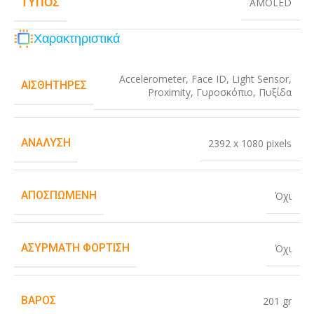
ΤΎΠΟΣ
AMOLED
Χαρακτηριστικά
Accelerometer
,
Face ID
,
Light Sensor
,
ΑΙΣΘΗΤΉΡΕΣ
Proximity
,
Γυροσκόπιο
,
Πυξίδα
ΑΝΆΛΥΣΗ
2392 x 1080 pixels
ΑΠΟΣΠΏΜΕΝΗ
Όχι
ΑΣΎΡΜΑΤΗ ΦΌΡΤΙΣΗ
Όχι
ΒΆΡΟΣ
201 gr