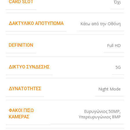
CARD SLOT
Όχι
ΔΑΚΤΥΛΙΚΌ ΑΠΟΤΎΠΩΜΑ
Κάτω από την Οθόνη
DEFINITION
Full HD
ΔΊΚΤΥΟ ΣΎΝΔΕΣΗΣ
5G
ΔΥΝΑΤΌΤΗΤΕΣ
Night Mode
ΦΑΚΟΊ ΠΊΣΩ
Ευρυγώνιος 50MP
,
Υπερευρυγώνιος 8MP
ΚΆΜΕΡΑΣ