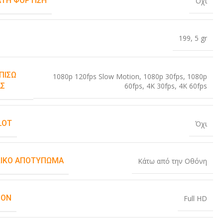
ΤΗ ΦΌΡΤΙΣΗ
Όχι
199
,
5 gr
ΠΊΣΩ
1080p 120fps Slow Motion
,
1080p 30fps
,
1080p
60fps
,
4K 30fps
,
4K 60fps
Σ
LOT
Όχι
ΙΚΌ ΑΠΟΤΎΠΩΜΑ
Κάτω από την Οθόνη
ION
Full HD