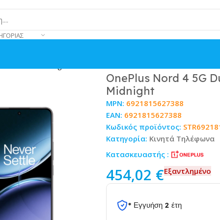
ΗΓΟΡΊΑΣ
B Obsidian Midnight
OnePlus Nord 4 5G D
Midnight
MPN:
6921815627388
EAN:
6921815627388
Κωδικός προϊόντος:
STR69218
Κατηγορία:
Κινητά Τηλέφωνα
Κατασκευαστής :
454,02
€
Εξαντλημένο
* Εγγυήση 2 έτη