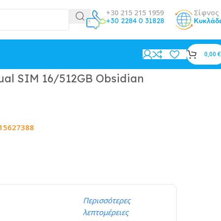
+30 215 215 1959
Σίφνος 
+30 2284 0 31828
Κυκλάδ
0,00
€
ual SIM 16/512GB Obsidian
15627388
Περισσότερες
λεπτομέρειες