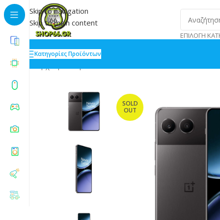
Skip to navigation
Skip to main content
ΕΠΙΛΟΓΉ ΚΑΤ
Κατηγορίες Προϊόντων
Αρχική
»
Shop
»
OnePlus Nord 4 5G Dual SIM 16/512G
SOLD
OUT