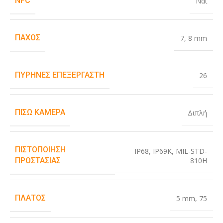
NFC
Ναι
ΠΆΧΟΣ
7
,
8 mm
ΠΥΡΉΝΕΣ ΕΠΕΞΕΡΓΑΣΤΉ
26
ΠΊΣΩ ΚΆΜΕΡΑ
Διπλή
ΠΙΣΤΟΠΟΊΗΣΗ
IP68
,
IP69K
,
MIL-STD-
810H
ΠΡΟΣΤΑΣΊΑΣ
ΠΛΆΤΟΣ
5 mm
,
75