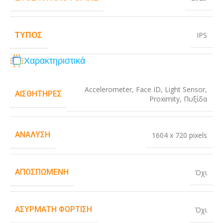
ΤΎΠΟΣ
IPS
Χαρακτηριστικά
Accelerometer
,
Face ID
,
Light Sensor
,
ΑΙΣΘΗΤΉΡΕΣ
Proximity
,
Πυξίδα
ΑΝΆΛΥΣΗ
1604 x 720 pixels
ΑΠΟΣΠΏΜΕΝΗ
Όχι
ΑΣΎΡΜΑΤΗ ΦΌΡΤΙΣΗ
Όχι