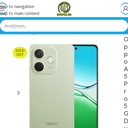
Skip to navigation
Skip to main content
ρχική
»
Shop
»
Oppo A5 Pro 5G Dual SIM 8/256GB Olive Green
p
SOLD
p
OUT
o
A
5
P
r
o
5