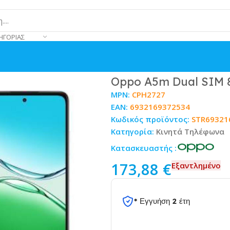
ΗΓΟΡΊΑΣ
ite
Oppo A5m Dual SIM 
MPN:
CPH2727
EAN:
6932169372534
Κωδικός προϊόντος:
STR69321
Κατηγορία:
Κινητά Τηλέφωνα
Κατασκευαστής :
173,88
€
Εξαντλημένο
* Εγγυήση 2 έτη