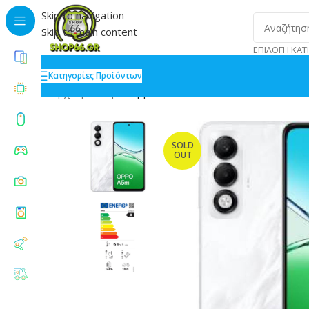
Skip to navigation
Skip to main content
ΕΠΙΛΟΓΉ ΚΑΤ
Κατηγορίες Προϊόντων
Αρχική
»
Shop
»
Oppo A5m Dual SIM 8/256GB Mist Wh
SOLD
OUT