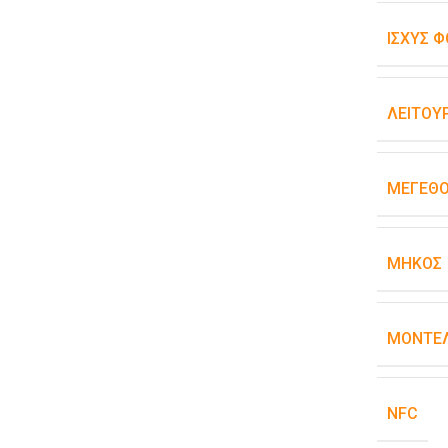
ΙΣΧΎΣ Φ
ΛΕΙΤΟΥ
ΜΈΓΕΘ
ΜΉΚΟΣ
ΜΟΝΤΈΛ
NFC