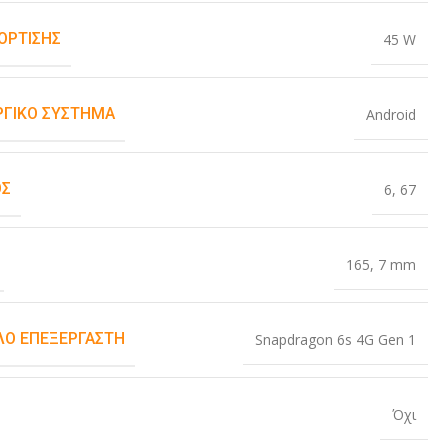
ΌΡΤΙΣΗΣ
45 W
ΡΓΙΚΌ ΣΎΣΤΗΜΑ
Android
ΟΣ
6
,
67
165
,
7 mm
Ο ΕΠΕΞΕΡΓΑΣΤΉ
Snapdragon 6s 4G Gen 1
Όχι