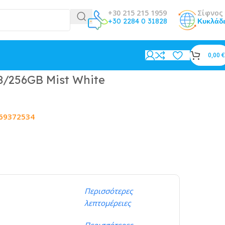
+30 215 215 1959
Σίφνος 
+30 2284 0 31828
Κυκλάδ
0,00
€
8/256GB Mist White
69372534
Περισσότερες
λεπτομέρειες