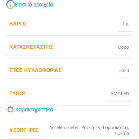
Βασικά Στοιχεία
ΒΆΡΟΣ
1 κ.
ΚΑΤΑΣΚΕΥΑΣΤΉΣ
Oppo
ΈΤΟΣ ΚΥΚΛΟΦΟΡΊΑΣ
2024
ΤΎΠΟΣ
AMOLED
Χαρακτηριστικά
Accelerometer
,
Proximity
,
Γυροσκόπιο
,
ΑΙΣΘΗΤΉΡΕΣ
Πυξίδα