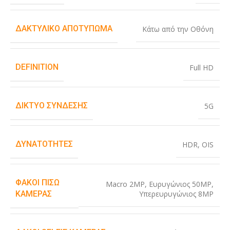
ΔΑΚΤΥΛΙΚΌ ΑΠΟΤΎΠΩΜΑ
Κάτω από την Οθόνη
DEFINITION
Full HD
ΔΊΚΤΥΟ ΣΎΝΔΕΣΗΣ
5G
ΔΥΝΑΤΌΤΗΤΕΣ
HDR
,
OIS
ΦΑΚΟΊ ΠΊΣΩ
Macro 2MP
,
Ευρυγώνιος 50MP
,
Υπερευρυγώνιος 8MP
ΚΆΜΕΡΑΣ