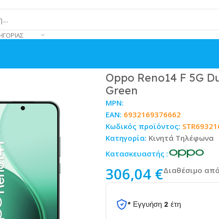
ΗΓΟΡΊΑΣ
B Luminous Green
Oppo Reno14 F 5G D
Green
MPN:
EAN:
6932169376662
Κωδικός προϊόντος:
STR69321
Κατηγορία:
Κινητά Τηλέφωνα
Κατασκευαστής :
306,04
€
Διαθέσιμο από
* Εγγυήση 2 έτη