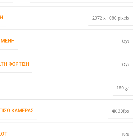
Η
2372 x 1080 pixels
ΏΜΕΝΗ
Όχι
ΤΗ ΦΌΡΤΙΣΗ
Όχι
180 gr
 ΠΊΣΩ ΚΆΜΕΡΑΣ
4K 30fps
LOT
Ναι