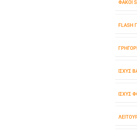
ΦΑΚΟΊ 
FLASH 
ΓΡΉΓΟΡ
ΙΣΧΎΣ 
ΙΣΧΎΣ Φ
ΛΕΙΤΟΥ