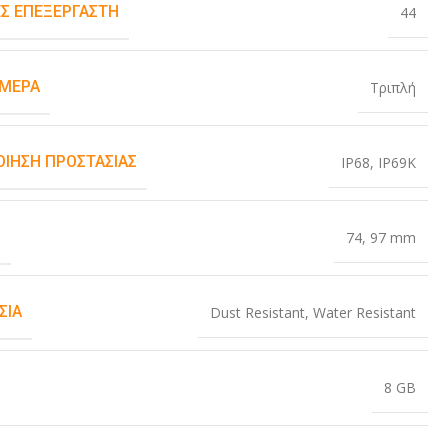
Σ ΕΠΕΞΕΡΓΑΣΤΉ
44
ΆΜΕΡΑ
Τριπλή
ΟΊΗΣΗ ΠΡΟΣΤΑΣΊΑΣ
IP68
,
IP69K
Σ
74
,
97 mm
ΣΊΑ
Dust Resistant
,
Water Resistant
8 GB