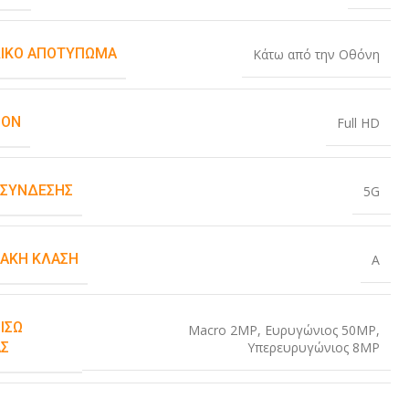
ΙΚΌ ΑΠΟΤΎΠΩΜΑ
Κάτω από την Οθόνη
ION
Full HD
 ΣΎΝΔΕΣΗΣ
5G
ΙΑΚΉ ΚΛΆΣΗ
A
ΊΣΩ
Macro 2MP
,
Ευρυγώνιος 50MP
,
Υπερευρυγώνιος 8MP
Σ