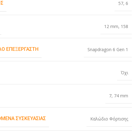
ΟΣ
57
,
6
12 mm
,
158
Ο ΕΠΕΞΕΡΓΑΣΤΉ
Snapdragon 6 Gen 1
Όχι
7
,
74 mm
ΌΜΕΝΑ ΣΥΣΚΕΥΑΣΊΑΣ
Καλώδιο Φόρτισης