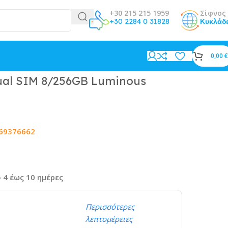
+30 215 215 1959
Σίφνος 
+30 2284 0 31828
Κυκλάδ
0,00
€
ual SIM 8/256GB Luminous
69376662
 4 έως 10 ημέρες
Περισσότερες
λεπτομέρειες