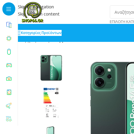
Skip to navigation
Skip to main content
ΕΠΙΛΟΓΉ ΚΑΤ
Κατηγορίες Προϊόντων
Αρχική
»
Shop
»
Oppo Reno14 F 5G Dual SIM 8/256G