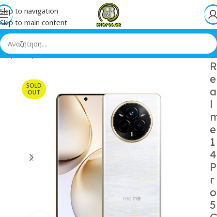
Skip to navigation
Skip to main content
χική
»
Shop
»
Realme 14 Pro 5G Dual SIM 8/256GB Pearl White
R
e
SOLD
a
OUT
l
e
1
4
P
r
o
5