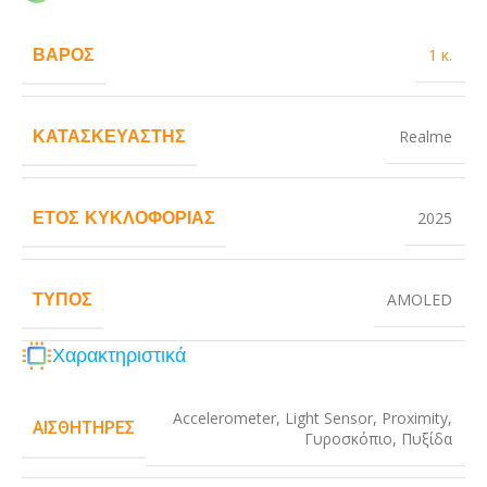
ΒΆΡΟΣ
1 κ.
ΚΑΤΑΣΚΕΥΑΣΤΉΣ
Realme
ΈΤΟΣ ΚΥΚΛΟΦΟΡΊΑΣ
2025
ΤΎΠΟΣ
AMOLED
Χαρακτηριστικά
Accelerometer
,
Light Sensor
,
Proximity
,
ΑΙΣΘΗΤΉΡΕΣ
Γυροσκόπιο
,
Πυξίδα