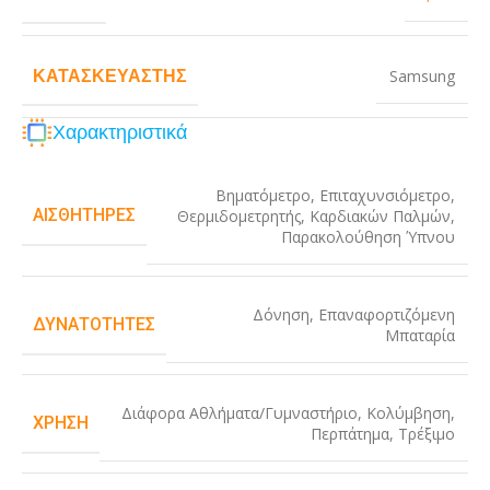
ΚΑΤΑΣΚΕΥΑΣΤΉΣ
Samsung
Χαρακτηριστικά
Βηματόμετρο
,
Επιταχυνσιόμετρο
,
ΑΙΣΘΗΤΉΡΕΣ
Θερμιδομετρητής
,
Καρδιακών Παλμών
,
Παρακολούθηση Ύπνου
Δόνηση
,
Επαναφορτιζόμενη
ΔΥΝΑΤΌΤΗΤΕΣ
Μπαταρία
Διάφορα Αθλήματα/Γυμναστήριο
,
Κολύμβηση
,
ΧΡΉΣΗ
Περπάτημα
,
Τρέξιμο