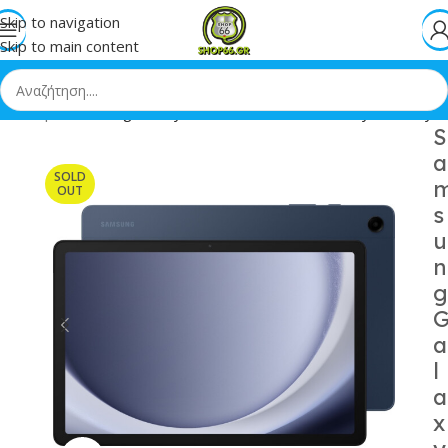
Skip to navigation
Skip to main content
ή
»
Shop
»
Samsung Galaxy Tab A9 11 8GB/128GB Mystic Navy
S
a
SOLD
OUT
s
u
n
g
a
l
a
x