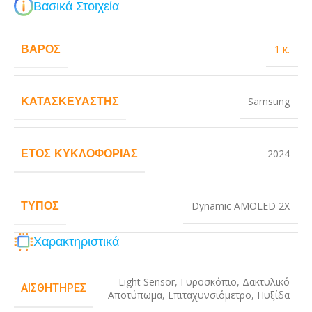
Βασικά Στοιχεία
ΒΆΡΟΣ
1 κ.
ΚΑΤΑΣΚΕΥΑΣΤΉΣ
Samsung
ΈΤΟΣ ΚΥΚΛΟΦΟΡΊΑΣ
2024
ΤΎΠΟΣ
Dynamic AMOLED 2X
Χαρακτηριστικά
Light Sensor
,
Γυροσκόπιο
,
Δακτυλικό
ΑΙΣΘΗΤΉΡΕΣ
Αποτύπωμα
,
Επιταχυνσιόμετρο
,
Πυξίδα