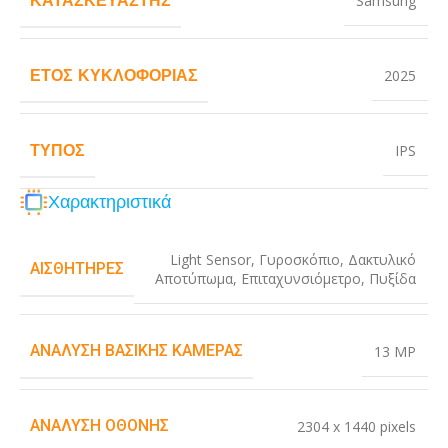
Samsung
ΈΤΟΣ ΚΥΚΛΟΦΟΡΊΑΣ
2025
ΤΎΠΟΣ
IPS
Χαρακτηριστικά
Light Sensor
,
Γυροσκόπιο
,
Δακτυλικό
ΑΙΣΘΗΤΉΡΕΣ
Αποτύπωμα
,
Επιταχυνσιόμετρο
,
Πυξίδα
ΑΝΆΛΥΣΗ ΒΑΣΙΚΉΣ ΚΆΜΕΡΑΣ
13 MP
ΑΝΆΛΥΣΗ ΟΘΌΝΗΣ
2304 x 1440 pixels