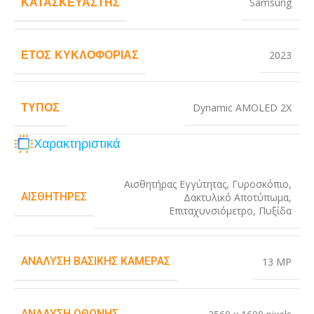
ΚΑΤΑΣΚΕΥΑΣΤΉΣ
Samsung
ΈΤΟΣ ΚΥΚΛΟΦΟΡΊΑΣ
2023
ΤΎΠΟΣ
Dynamic AMOLED 2X
Χαρακτηριστικά
Αισθητήρας Εγγύτητας
,
Γυροσκόπιο
,
ΑΙΣΘΗΤΉΡΕΣ
Δακτυλικό Αποτύπωμα
,
Επιταχυνσιόμετρο
,
Πυξίδα
ΑΝΆΛΥΣΗ ΒΑΣΙΚΉΣ ΚΆΜΕΡΑΣ
13 MP
ΑΝΆΛΥΣΗ ΟΘΌΝΗΣ