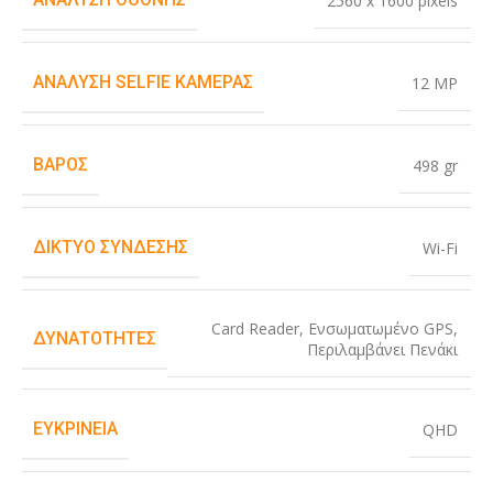
2560 x 1600 pixels
ΑΝΆΛΥΣΗ SELFIE ΚΆΜΕΡΑΣ
12 MP
ΒΆΡΟΣ
498 gr
ΔΊΚΤΥΟ ΣΎΝΔΕΣΗΣ
Wi-Fi
Card Reader
,
Ενσωματωμένο GPS
,
ΔΥΝΑΤΌΤΗΤΕΣ
Περιλαμβάνει Πενάκι
ΕΥΚΡΊΝΕΙΑ
QHD