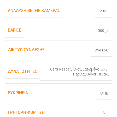
ΑΝΆΛΥΣΗ SELFIE ΚΆΜΕΡΑΣ
12 MP
ΒΆΡΟΣ
500 gr
ΔΊΚΤΥΟ ΣΎΝΔΕΣΗΣ
Wi-Fi 5G
Card Reader
,
Ενσωματωμένο GPS
,
ΔΥΝΑΤΌΤΗΤΕΣ
Περιλαμβάνει Πενάκι
ΕΥΚΡΊΝΕΙΑ
QHD
ΓΡΉΓΟΡΗ ΦΌΡΤΙΣΗ
Ναι