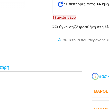
* Επιστροφές εντός 14 ημ
θυνση
Εξαντλημένο
Σύγκριση
Προσθήκη στη λ
28
Άτομα που παρακολουθ
ραφή
Βασικ
ΒΆΡΟΣ