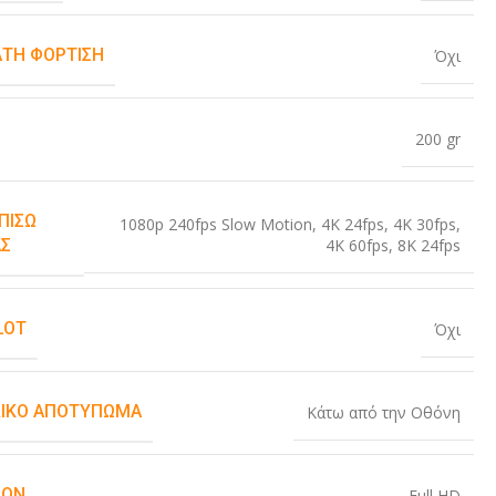
ΤΗ ΦΌΡΤΙΣΗ
Όχι
200 gr
ΠΊΣΩ
1080p 240fps Slow Motion
,
4K 24fps
,
4K 30fps
,
4K 60fps
,
8K 24fps
Σ
LOT
Όχι
ΙΚΌ ΑΠΟΤΎΠΩΜΑ
Κάτω από την Οθόνη
ION
Full HD