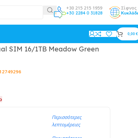
+30 215 215 1959
Σίφνος 
+30 2284 0 31828
Κυκλάδ
0,00
€
ual SIM 16/1TB Meadow Green
12749296
ο
Περισσότερες
λεπτομέρειες