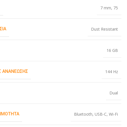
Σ
7 mm
,
75
ΣΊΑ
Dust Resistant
16 GB
 ΑΝΑΝΈΩΣΗΣ
144 Hz
Dual
ΙΜΌΤΗΤΑ
Bluetooth
,
USB-C
,
Wi-Fi