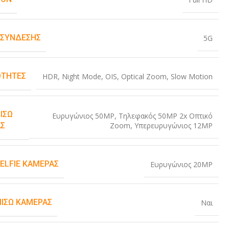
 ΣΎΝΔΕΣΗΣ
5G
ΤΗΤΕΣ
HDR
,
Night Mode
,
OIS
,
Optical Zoom
,
Slow Motion
ΊΣΩ
Ευρυγώνιος 50MP
,
Τηλεφακός 50MP 2x Οπτικό
Zoom
,
Υπερευρυγώνιος 12MP
Σ
SELFIE ΚΆΜΕΡΑΣ
Ευρυγώνιος 20MP
ΠΊΣΩ ΚΆΜΕΡΑΣ
Ναι