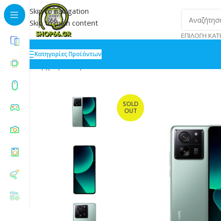
Skip to navigation
Skip to main content
ΕΠΙΛΟΓΉ ΚΑΤ
Κατηγορίες Προϊόντων
Αρχική
»
Shop
»
Xiaomi 13T Pro 5G Dual SIM 16/1TB
SOLD
OUT