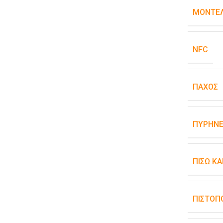
ΜΟΝΤΈΛ
NFC
ΠΆΧΟΣ
ΠΥΡΉΝΕ
ΠΊΣΩ Κ
ΠΙΣΤΟΠ