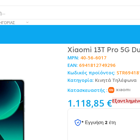
ΗΓΟΡΊΑΣ
 Meadow Green
Xiaomi 13T Pro 5G D
MPN:
40-56-6017
EAN:
6941812749296
Κωδικός προϊόντος:
STR69418
Κατηγορία:
Κινητά Τηλέφωνα
Κατασκευαστής :
1.118,85
€
Εξαντλημέν
* Εγγυήση 2 έτη